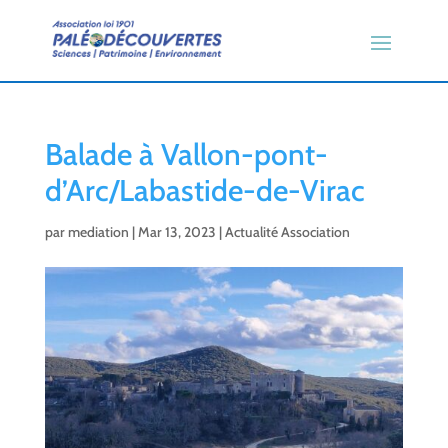
Balade à Vallon-pont-
d’Arc/Labastide-de-Virac
par
mediation
|
Mar 13, 2023
|
Actualité Association