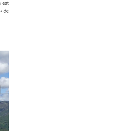
 est
» de