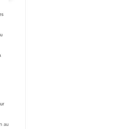
es
du
a
sur
on au