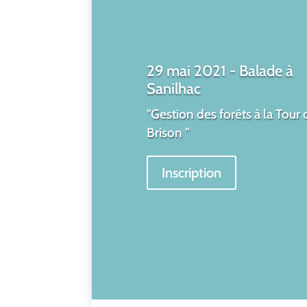
29 mai 2021 - Balade à
Sanilhac
"Gestion des forêts à la Tour 
Brison "
Inscription