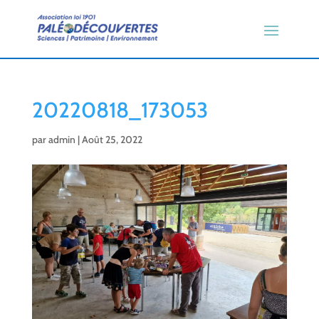
20220818_173053
par
admin
|
Août 25, 2022