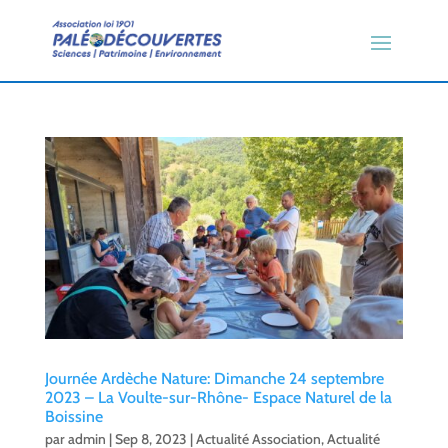
Journée Ardèche Nature: Dimanche 24 septembre
2023 – La Voulte-sur-Rhône- Espace Naturel de la
Boissine
par
admin
|
Sep 8, 2023
|
Actualité Association
,
Actualité