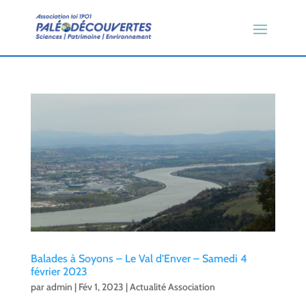
Balades à Soyons – Le Val d’Enver – Samedi 4
février 2023
par
admin
|
Fév 1, 2023
|
Actualité Association