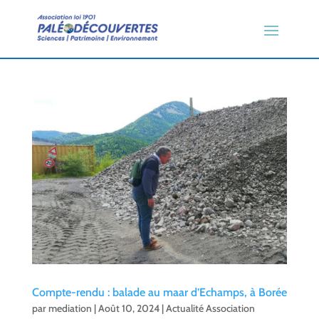
Compte-rendu : balade au maar d’Echamps, à Borée
par
mediation
|
Août 10, 2024
|
Actualité Association