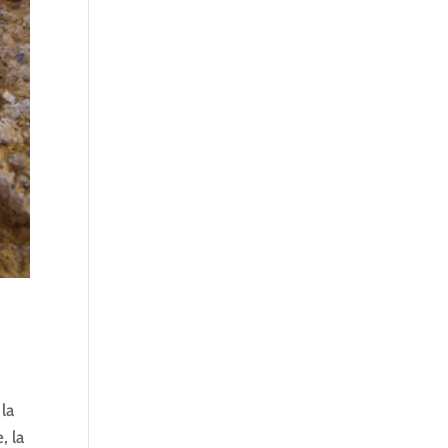
la
, la