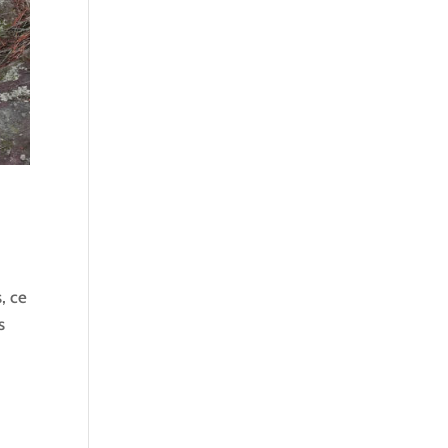
, ce
s