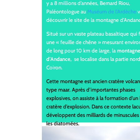
y a 8 millions d’années, Bernard Riou,
Paléontologue au
Muséum de l’Ardèche
v
découvrir le site de la montagne d’Andan
Situé sur un vaste plateau basaltique qui
une « feuille de chêne » mesurant envir
de long pour 10 km de large, la
montagn
d’Andance,
se localise dans la partie nor
Coiron.
Cette montagne est ancien cratère volca
type maar. Après d’importantes phases
explosives, on assiste à la formation d’un 
cratère d’explosion. Dans ce contexte lacu
développent des milliards de minuscules 
les diatomées.