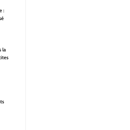
e :
sé
 la
tites
ts