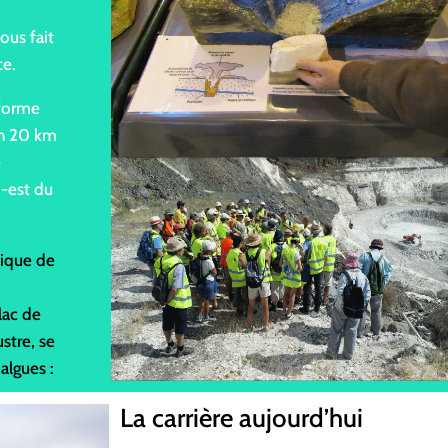
ous fait
ce.
 forme
on 20 km
e
d-est du
nique de
lac de
stre, se
algues :
La carrière aujourd’hui