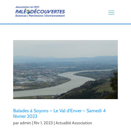
Balades à Soyons – Le Val d’Enver – Samedi 4
février 2023
par
admin
|
Fév 1, 2023
|
Actualité Association