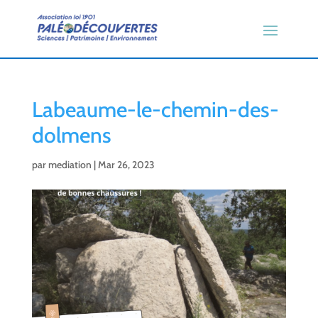
Labeaume-le-chemin-des-
dolmens
par
mediation
|
Mar 26, 2023