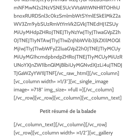
mNFMwN2s2NzVSNE5UcVVtaWtWNHRTOHhU
bnoxRURDSnl3c0kzSmlmbWtSYmlESkElMkZ2a
WV3Zm9ybSUzRmVtYmVkZGVkJTNEdHJ1ZSUy
MiUyMHdpZHRoJTNEJTIyNzYwJTIyJTIwaGVpZ2h
0JTNEJTIyNTAwJTIyJTIwZnJhbWVib3JkZXIlM0Ql
MjIwJTIyJTIwbWFyZ2luaGVpZ2h0JTNEJTIyMCUy
MiUyMG1hcmdpbndpZHRoJTNEJTIyMCUyMiUzR
UNoYXJnZW1lbnQlMjBlbiUyMGNvdXJzLi4uJTNDJ
TJGaWZyYW1lJTNF[/vc_raw_html][/vc_column]
[vc_column width= »1/3″][vc_single_image
image= »718″ img_size= »full »][/vc_column]
[/vc_row][vc_row][vc_column][vc_column_text]
Petit résumé de la balade
[/vc_column_text][/vc_column][/vc_row]
[vc_row][vc_column width= »1/2″][vc_gallery