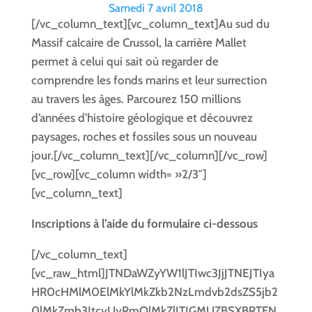
Samedi 7 avril 2018
[/vc_column_text][vc_column_text]Au sud du
Massif calcaire de Crussol, la carrière Mallet
permet à celui qui sait où regarder de
comprendre les fonds marins et leur surrection
au travers les âges. Parcourez 150 millions
d’années d’histoire géologique et découvrez
paysages, roches et fossiles sous un nouveau
jour.[/vc_column_text][/vc_column][/vc_row]
[vc_row][vc_column width= »2/3″]
[vc_column_text]
Inscriptions à l’aide du formulaire ci-dessous
[/vc_column_text]
[vc_raw_html]JTNDaWZyYW1lJTIwc3JjJTNEJTIya
HR0cHMlM0ElMkYlMkZkb2NzLmdvb2dsZS5jb2
0lMkZmb3JtcyUyRmQlMkZlJTJGMUZBSXBRTFN