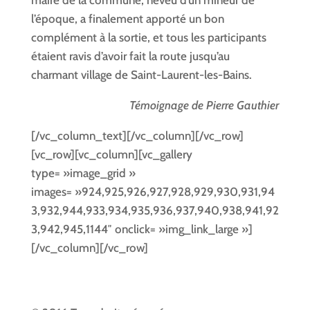
maire de la commune, neveu d’un mineur de
l’époque, a finalement apporté un bon
complément à la sortie, et tous les participants
étaient ravis d’avoir fait la route jusqu’au
charmant village de Saint-Laurent-les-Bains.
Témoignage de Pierre Gauthier
[/vc_column_text][/vc_column][/vc_row]
[vc_row][vc_column][vc_gallery
type= »image_grid »
images= »924,925,926,927,928,929,930,931,94
3,932,944,933,934,935,936,937,940,938,941,92
3,942,945,1144″ onclick= »img_link_large »]
[/vc_column][/vc_row]