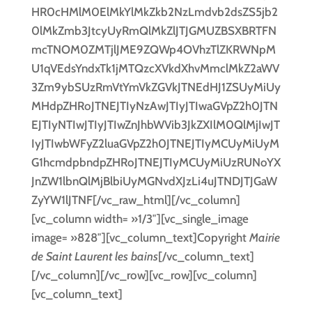
HR0cHMlM0ElMkYlMkZkb2NzLmdvb2dsZS5jb2
0lMkZmb3JtcyUyRmQlMkZlJTJGMUZBSXBRTFN
mcTNOM0ZMTjlJME9ZQWp4OVhzTlZKRWNpM
U1qVEdsYndxTk1jMTQzcXVkdXhvMmclMkZ2aWV
3Zm9ybSUzRmVtYmVkZGVkJTNEdHJ1ZSUyMiUy
MHdpZHRoJTNEJTIyNzAwJTIyJTIwaGVpZ2h0JTN
EJTIyNTIwJTIyJTIwZnJhbWVib3JkZXIlM0QlMjIwJT
IyJTIwbWFyZ2luaGVpZ2h0JTNEJTIyMCUyMiUyM
G1hcmdpbndpZHRoJTNEJTIyMCUyMiUzRUNoYX
JnZW1lbnQlMjBlbiUyMGNvdXJzLi4uJTNDJTJGaW
ZyYW1lJTNF[/vc_raw_html][/vc_column]
[vc_column width= »1/3″][vc_single_image
image= »828″][vc_column_text]Copyright
Mairie
de Saint Laurent les bains
[/vc_column_text]
[/vc_column][/vc_row][vc_row][vc_column]
[vc_column_text]