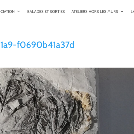
OCIATION
BALADES ET SORTIES
ATELIERS HORS LES MURS
L
1a9-f0690b41a37d