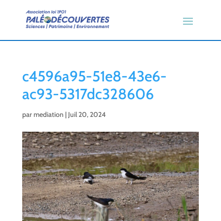
c4596a95-51e8-43e6-
ac93-5317dc328606
par
mediation
|
Juil 20, 2024