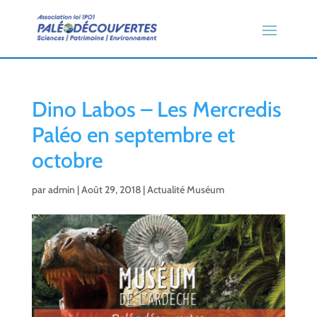
Dino Labos – Les Mercredis
Paléo en septembre et
octobre
par
admin
|
Août 29, 2018
|
Actualité Muséum