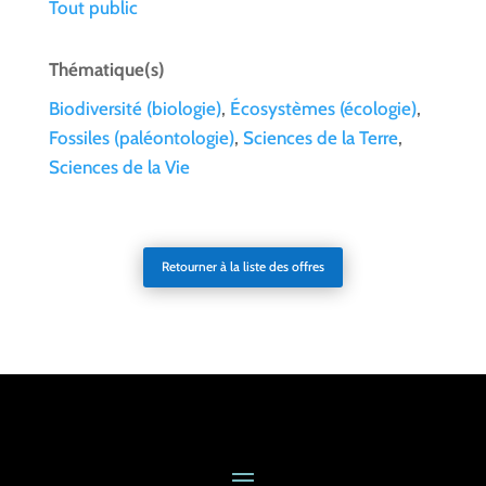
Tout public
Thématique(s)
Biodiversité (biologie)
,
Écosystèmes (écologie)
,
Fossiles (paléontologie)
,
Sciences de la Terre
,
Sciences de la Vie
Retourner à la liste des offres