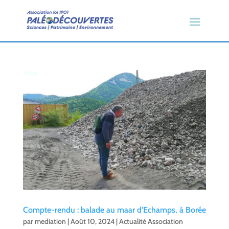
Compte-rendu : balade au maar d’Echamps, à Borée
par
mediation
|
Août 10, 2024
|
Actualité Association