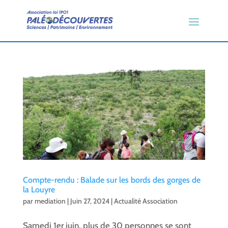
Compte-rendu : Balade sur les bords des gorges de
la Louyre
par
mediation
|
Juin 27, 2024
|
Actualité Association
Samedi 1er juin, plus de 30 personnes se sont