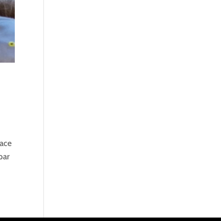
pace
par