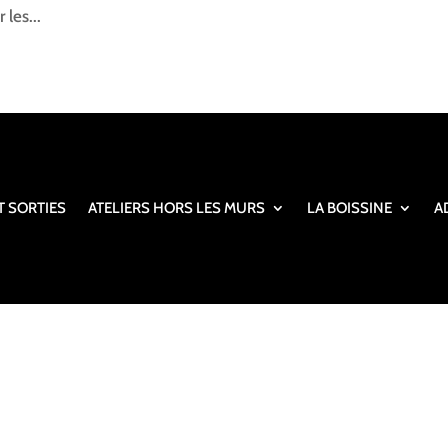
 les...
T SORTIES
ATELIERS HORS LES MURS
LA BOISSINE
A