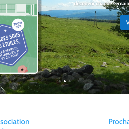
Paléodécouvertes vous e
site nature
V
ssociation
Proch