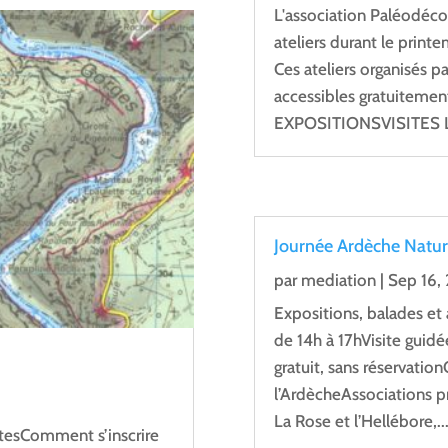
L'association Paléodéc
ateliers durant le print
Ces ateliers organisés p
accessibles gratuitement 
EXPOSITIONSVISITES L
Journée Ardèche Natur
par
mediation
|
Sep 16,
Expositions, balades et 
de 14h à 17hVisite guidé
gratuit, sans réservati
l’ArdècheAssociations p
La Rose et l’Hellébore,..
tesComment s’inscrire