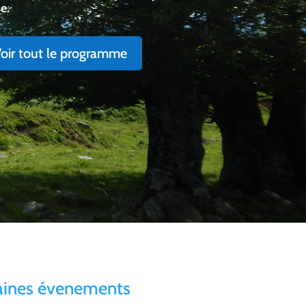
mène sur les sentiers guidés à la découverte de
ls, historiques et géologiques locaux
oir tout le programme
aines évenements