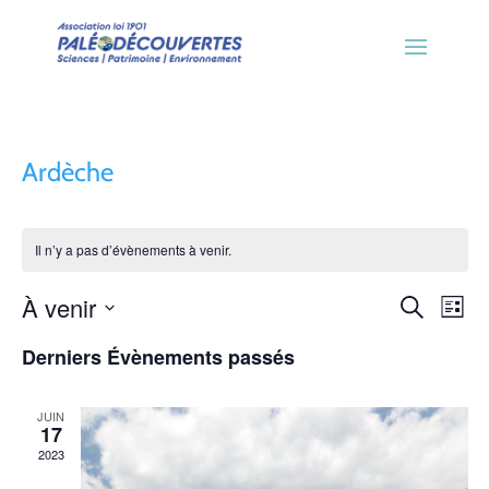
Ardèche
Il n’y a pas d’évènements à venir.
Recher
Nav
À venir
Recherche
Liste
de
et
Sélectionnez
Derniers Évènements passés
vue
une
navigat
Évè
date.
de
JUIN
17
vues
2023
Évènem