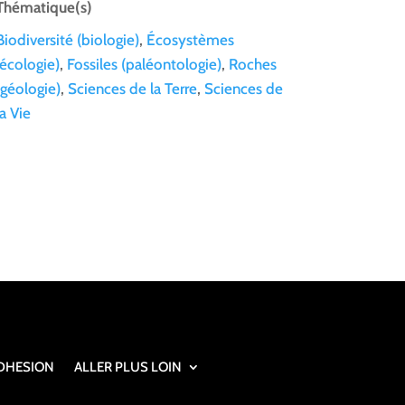
Thématique(s)
Biodiversité (biologie)
,
Écosystèmes
(écologie)
,
Fossiles (paléontologie)
,
Roches
(géologie)
,
Sciences de la Terre
,
Sciences de
la Vie
DHESION
ALLER PLUS LOIN