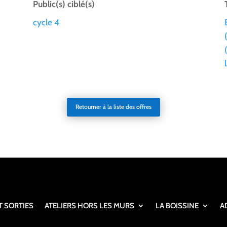
Public(s) ciblé(s)
cycle 4
Retourner à la liste des offres
T SORTIES
ATELIERS HORS LES MURS
LA BOISSINE
A